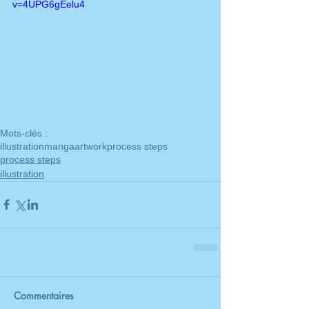
v=4UPG6gEelu4
Mots-clés :
illustration
manga
artwork
process steps
process steps
illustration
Commentaires