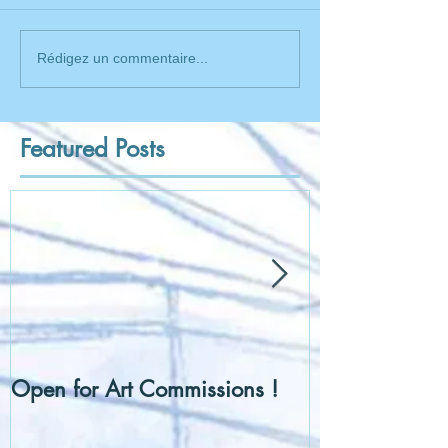
Rédigez un commentaire...
Featured Posts
Open for Art Commissions !
[Hentai] Can I
Ball ?