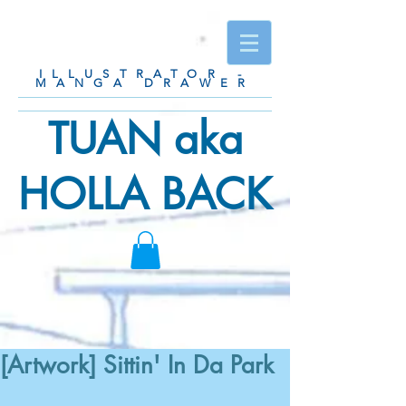
ILLUSTRATOR -
MANGA DRAWER
TUAN aka
HOLLA BACK
[Artwork] Sittin' In Da Park