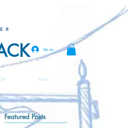
ER
BACK
Se connecter
OP
More
Featured Posts