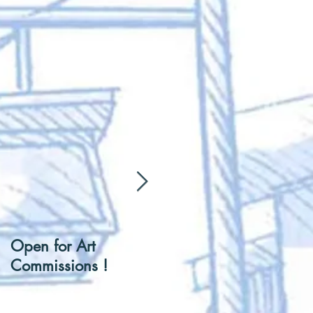
Open for Art
[Hentai] Can I be you
Commissions !
Tennis Ball ?