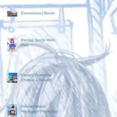
[Commission] Bandu
[Hentai] Sporty Waifu
#001
[Fanart] Ensemble
(Orelsan x Skread)
[Hentai] Artoria
Pendragon (Fate/Stay)