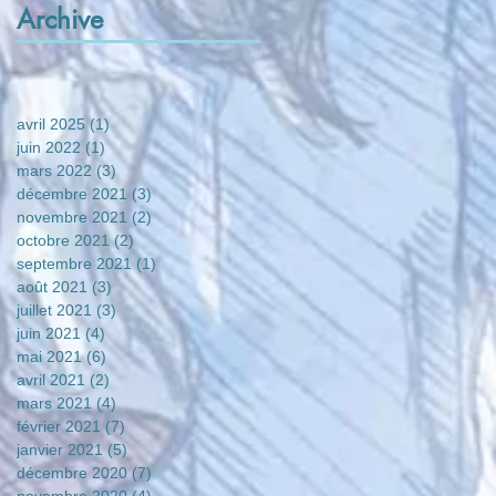
Archive
avril 2025
(1)
1 post
juin 2022
(1)
1 post
mars 2022
(3)
3 posts
décembre 2021
(3)
3 posts
novembre 2021
(2)
2 posts
octobre 2021
(2)
2 posts
septembre 2021
(1)
1 post
août 2021
(3)
3 posts
juillet 2021
(3)
3 posts
juin 2021
(4)
4 posts
mai 2021
(6)
6 posts
avril 2021
(2)
2 posts
mars 2021
(4)
4 posts
février 2021
(7)
7 posts
janvier 2021
(5)
5 posts
décembre 2020
(7)
7 posts