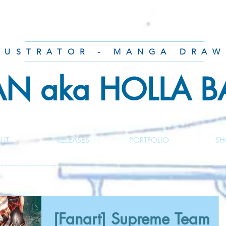
LUSTRATOR - MANGA DRAW
AN aka HOLLA 
UT
RELEASES
PORTFOLIO
SH
[Fanart] Supreme Team