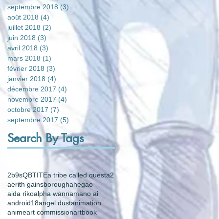
septembre 2018
(3)
3 posts
août 2018
(4)
4 posts
juillet 2018
(2)
2 posts
juin 2018
(3)
3 posts
avril 2018
(3)
3 posts
mars 2018
(1)
1 post
février 2018
(3)
3 posts
janvier 2018
(4)
4 posts
décembre 2017
(4)
4 posts
novembre 2017
(4)
4 posts
octobre 2017
(7)
7 posts
septembre 2017
(5)
5 posts
Search By Tags
2b
9s
QB
TITE
a tribe called quest
a2
aerith gainsborough
ahegao
aida riko
alpha wann
amano ai
android18
angel dust
animation
anime
art commission
artbook