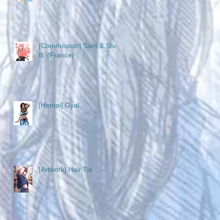
[Commission] Sam & Sha
B. (France)
[Hentai] Gyal
[Artwork] Hair Tie