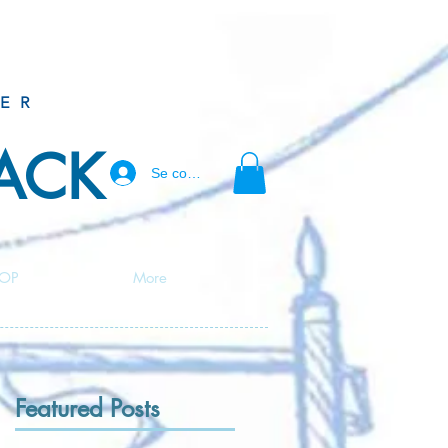
ER
BACK
Se connecter
OP
More
Featured Posts