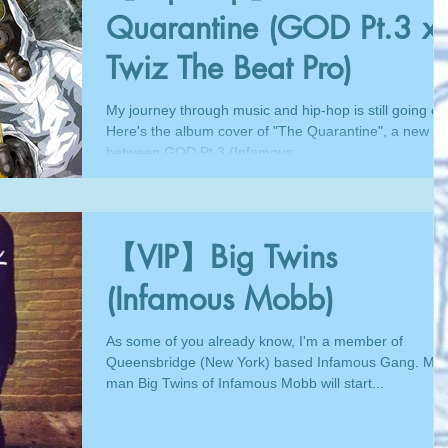
Quarantine (GOD Pt.3 x
Twiz The Beat Pro)
My journey through music and hip-hop is still going on
Here's the album cover of "The Quarantine", a new L
between GOD Pt.3 (Infamous...
【VIP】Big Twins
(Infamous Mobb)
As some of you already know, I'm a member of
Queensbridge (New York) based Infamous Gang. My
man Big Twins of Infamous Mobb will start...