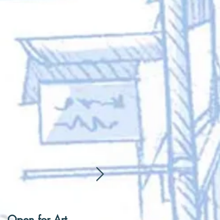
of
Open for Art
[Hentai] Can I be you