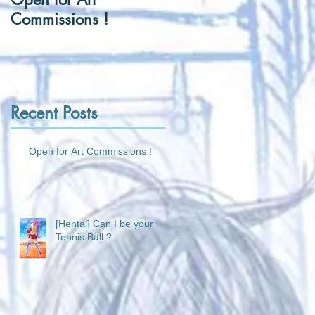
Commissions !
Tennis Ball ?
Recent Posts
Open for Art Commissions !
[Hentai] Can I be your
Tennis Ball ?