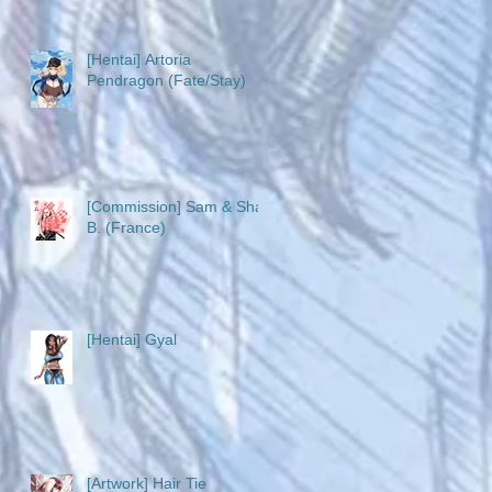
[Hentai] Artoria
Pendragon (Fate/Stay)
[Commission] Sam & Sha
B. (France)
[Hentai] Gyal
[Artwork] Hair Tie