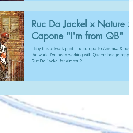
Ruc Da Jackel x Nature x
Capone "I'm from QB"
.:Buy this artwork print:. To Europe To America & rest 
the world I've been working with Queensbridge rapper
Ruc Da Jackel for almost 2...