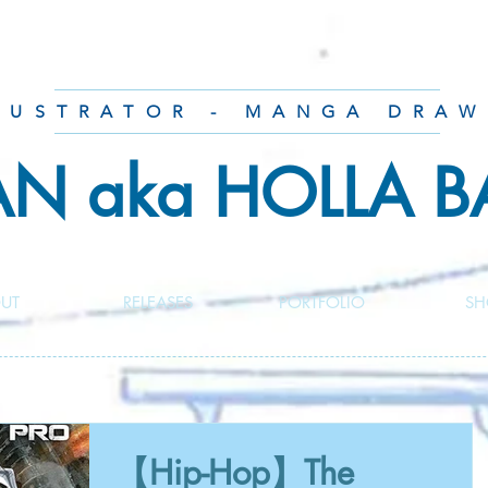
LUSTRATOR - MANGA DRAW
AN aka HOLLA 
UT
RELEASES
PORTFOLIO
SH
【Hip-Hop】The