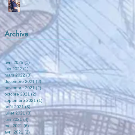
Archive
avril 2025
(1)
1 post
juin 2022
(1)
1 post
mars 2022
(3)
3 posts
décembre 2021
(3)
3 posts
novembre 2021
(2)
2 posts
octobre 2021
(2)
2 posts
septembre 2021
(1)
1 post
août 2021
(3)
3 posts
juillet 2021
(3)
3 posts
juin 2021
(4)
4 posts
mai 2021
(6)
6 posts
avril 2021
(2)
2 posts