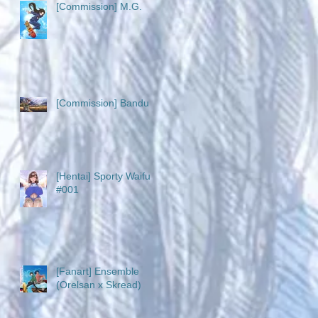
[Commission] M.G.
[Commission] Bandu
[Hentai] Sporty Waifu
#001
[Fanart] Ensemble
(Orelsan x Skread)