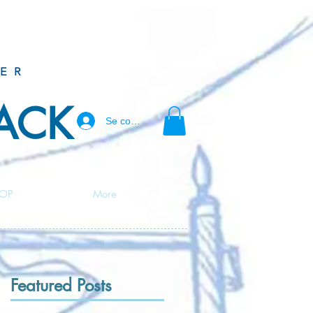
ER
BACK
Se connecter
OP
More
Featured Posts
-