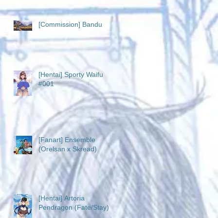
[Commission] Bandu
[Hentai] Sporty Waifu
#001
[Fanart] Ensemble
(Orelsan x Skread)
[Hentai] Artoria
Pendragon (Fate/Stay)