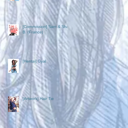
[Commission] Sam & Sha
B. (France)
[Hentai] Gyal
[Artwork] Hair Tie