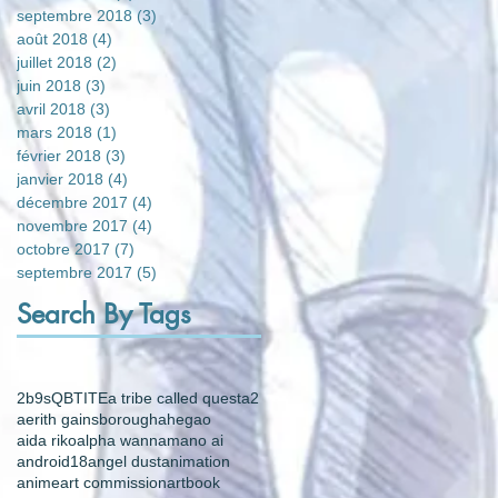
septembre 2018
(3)
3 posts
août 2018
(4)
4 posts
juillet 2018
(2)
2 posts
juin 2018
(3)
3 posts
avril 2018
(3)
3 posts
mars 2018
(1)
1 post
février 2018
(3)
3 posts
janvier 2018
(4)
4 posts
décembre 2017
(4)
4 posts
novembre 2017
(4)
4 posts
octobre 2017
(7)
7 posts
septembre 2017
(5)
5 posts
Search By Tags
2b
9s
QB
TITE
a tribe called quest
a2
aerith gainsborough
ahegao
aida riko
alpha wann
amano ai
android18
angel dust
animation
anime
art commission
artbook