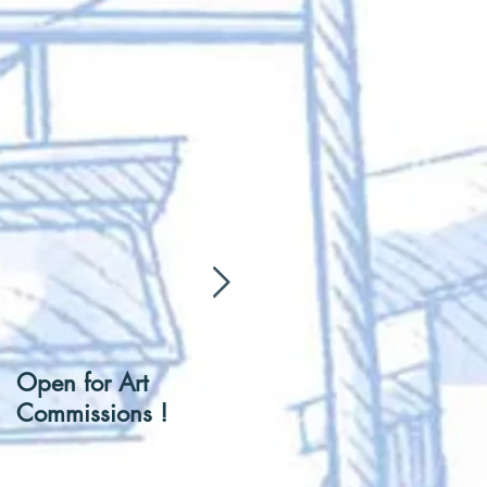
Open for Art
[Hentai] Can I be you
Commissions !
Tennis Ball ?