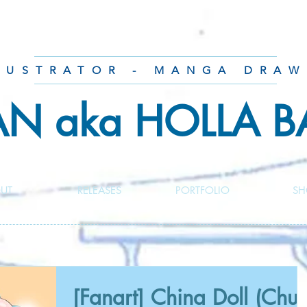
LUSTRATOR - MANGA DRAW
AN aka HOLLA 
UT
RELEASES
PORTFOLIO
SH
[Fanart] China Doll (Chun