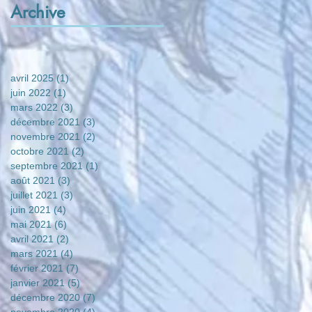
Archive
avril 2025
(1)
1 post
juin 2022
(1)
1 post
mars 2022
(3)
3 posts
décembre 2021
(3)
3 posts
novembre 2021
(2)
2 posts
octobre 2021
(2)
2 posts
septembre 2021
(1)
1 post
août 2021
(3)
3 posts
juillet 2021
(3)
3 posts
juin 2021
(4)
4 posts
mai 2021
(6)
6 posts
avril 2021
(2)
2 posts
mars 2021
(4)
4 posts
février 2021
(7)
7 posts
janvier 2021
(5)
5 posts
décembre 2020
(7)
7 posts