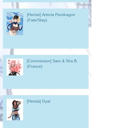
[Hentai] Artoria Pendragon
(Fate/Stay)
[Commission] Sam & Sha B.
(France)
[Hentai] Gyal