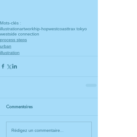
Mots-clés :
illustration
artwork
hip-hop
westcoast
trax tokyo
westside connection
process steps
urban
illustration
Commentaires
Rédigez un commentaire...