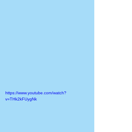
https://www.youtube.com/watch?
v=THk2kFUygNk