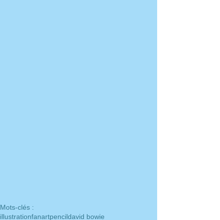
Mots-clés :
illustration
fanart
pencil
david bowie