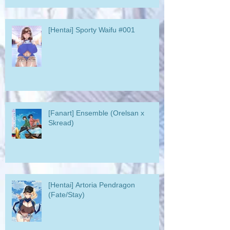
[Hentai] Sporty Waifu #001
[Fanart] Ensemble (Orelsan x
Skread)
[Hentai] Artoria Pendragon
(Fate/Stay)