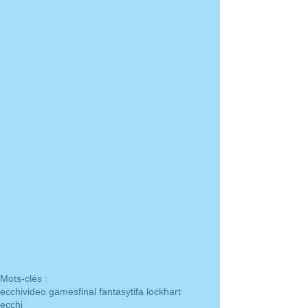
Mots-clés :
ecchi
video games
final fantasy
tifa lockhart
ecchi