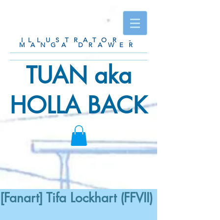
ILLUSTRATOR -
MANGA DRAWER
TUAN aka
HOLLA BACK
[Fanart] Tifa Lockhart (FFVII)