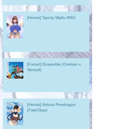
[Hentai] Sporty Waifu #001
[Fanart] Ensemble (Orelsan x
Skread)
[Hentai] Artoria Pendragon
(Fate/Stay)