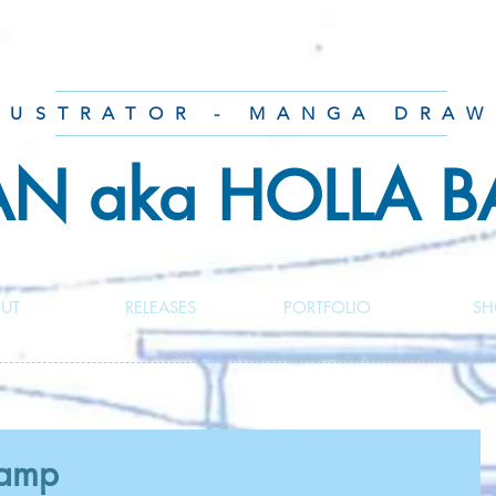
LUSTRATOR - MANGA DRAW
AN aka HOLLA 
UT
RELEASES
PORTFOLIO
SH
hamp