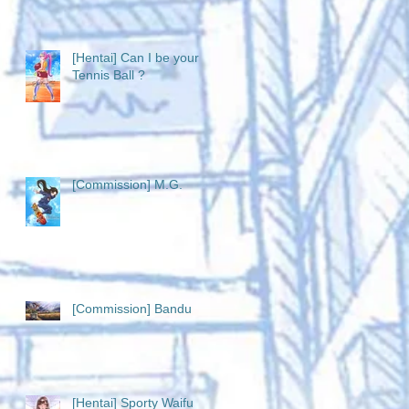
[Hentai] Can I be your
Tennis Ball ?
[Commission] M.G.
[Commission] Bandu
[Hentai] Sporty Waifu