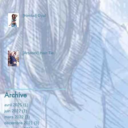
[Hentai] Gyal
[Artwork] Hair Tie
Archive
avril 2025
(1)
1 post
juin 2022
(1)
1 post
mars 2022
(3)
3 posts
décembre 2021
(3)
3 posts