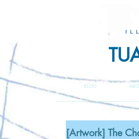
IL
TU
BLOG
ABO
[Artwork] The C