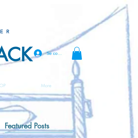
ER
BACK
Se connecter
OP
More
Featured Posts