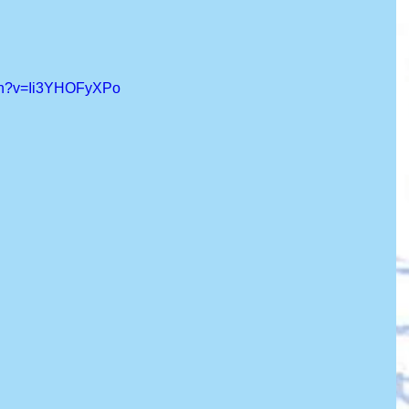
tch?v=Ii3YHOFyXPo