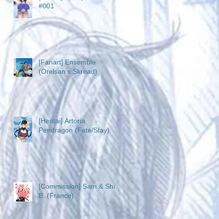
#001
[Fanart] Ensemble
(Orelsan x Skread)
[Hentai] Artoria
Pendragon (Fate/Stay)
[Commission] Sam & Sha
B. (France)