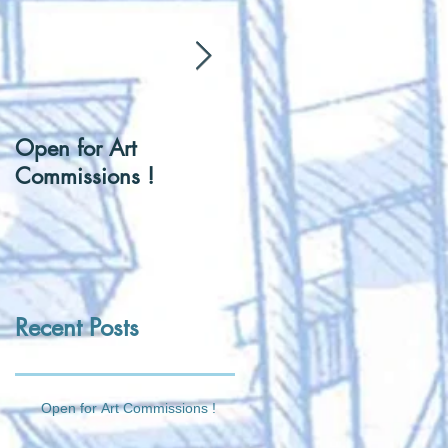
Open for Art
[Hentai] Can I be you
Commissions !
Tennis Ball ?
Recent Posts
Open for Art Commissions !