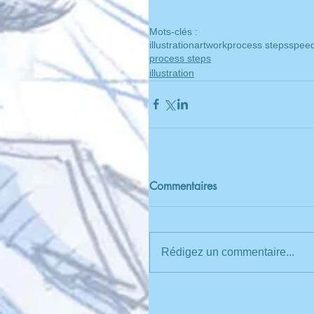
Mots-clés :
illustration
artwork
process steps
speed
process steps
illustration
Commentaires
Rédigez un commentaire...