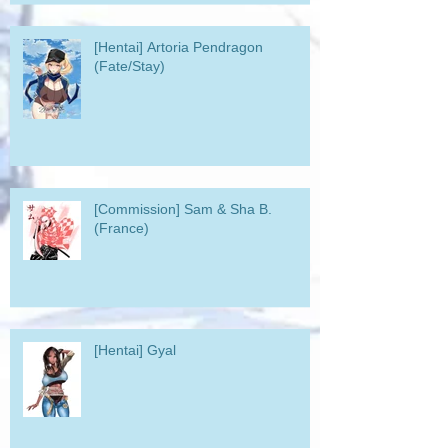
[Hentai] Artoria Pendragon
(Fate/Stay)
[Commission] Sam & Sha B.
(France)
[Hentai] Gyal