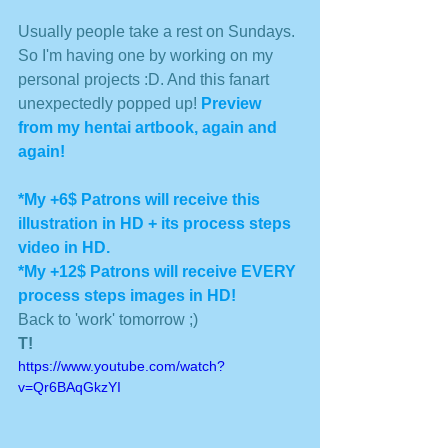
Usually people take a rest on Sundays. 
So I'm having one by working on my 
personal projects :D. And this fanart 
unexpectedly popped up! 
Preview 
from my hentai artbook, again and 
again! 
*My +6$ Patrons will receive this 
illustration in HD + its process steps 
video in HD. 
*My +12$ Patrons will receive EVERY 
process steps images in HD! 
Back to 'work' tomorrow ;)
T!
https://www.youtube.com/watch?
v=Qr6BAqGkzYI