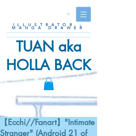
ILLUSTRATOR -
MANGA DRAWER
TUAN aka
HOLLA BACK
【Ecchi//Fanart】"Intimate
Stranger" (Android 21 of