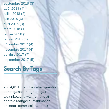
septembre 2018
(3)
3 posts
août 2018
(4)
4 posts
juillet 2018
(2)
2 posts
juin 2018
(3)
3 posts
avril 2018
(3)
3 posts
mars 2018
(1)
1 post
février 2018
(3)
3 posts
janvier 2018
(4)
4 posts
décembre 2017
(4)
4 posts
novembre 2017
(4)
4 posts
octobre 2017
(7)
7 posts
septembre 2017
(5)
5 posts
Search By Tags
2b
9s
QB
TITE
a tribe called quest
a2
aerith gainsborough
ahegao
aida riko
alpha wann
amano ai
android18
angel dust
animation
anime
art commission
artbook