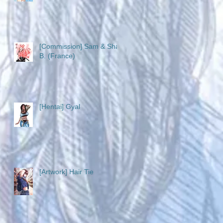
[Commission] Sam & Sha
B. (France)
[Hentai] Gyal
[Artwork] Hair Tie