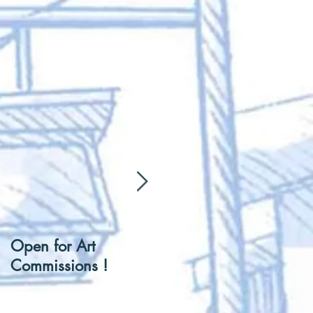
Open for Art
[Hentai] Can I be you
Commissions !
Tennis Ball ?