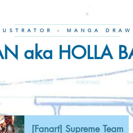
LUSTRATOR - MANGA DRAW
AN aka HOLLA 
UT
RELEASES
PORTFOLIO
SH
[Fanart] Supreme Team