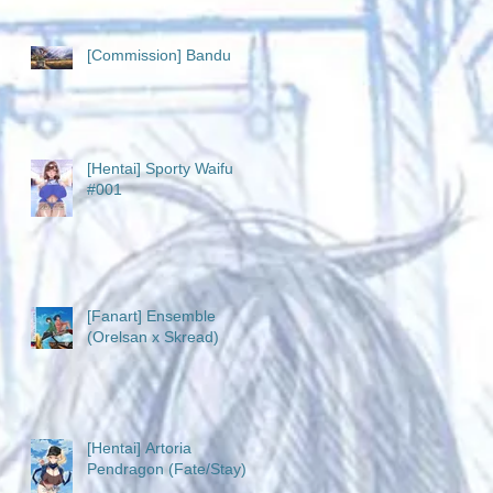
[Commission] Bandu
[Hentai] Sporty Waifu
#001
[Fanart] Ensemble
(Orelsan x Skread)
[Hentai] Artoria
Pendragon (Fate/Stay)