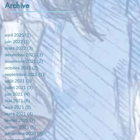
Archive
avril 2025
(1)
1 post
juin 2022
(1)
1 post
mars 2022
(3)
3 posts
décembre 2021
(3)
3 posts
novembre 2021
(2)
2 posts
octobre 2021
(2)
2 posts
septembre 2021
(1)
1 post
août 2021
(3)
3 posts
juillet 2021
(3)
3 posts
juin 2021
(4)
4 posts
mai 2021
(6)
6 posts
avril 2021
(2)
2 posts
mars 2021
(4)
4 posts
février 2021
(7)
7 posts
janvier 2021
(5)
5 posts
décembre 2020
(7)
7 posts