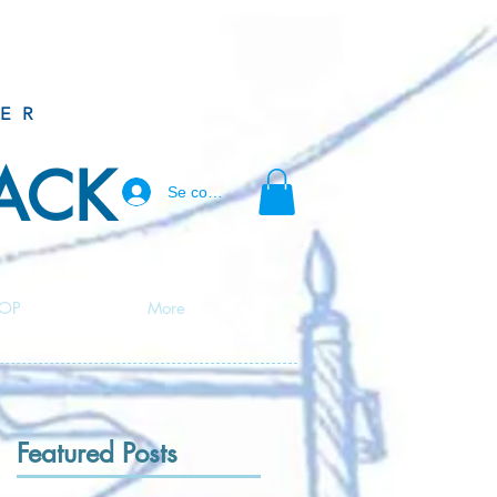
ER
BACK
Se connecter
OP
More
Featured Posts