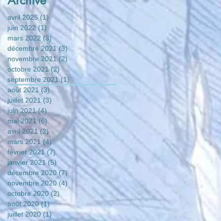
Archive
avril 2025
(1)
1 post
juin 2022
(1)
1 post
mars 2022
(3)
3 posts
décembre 2021
(3)
3 posts
novembre 2021
(2)
2 posts
octobre 2021
(2)
2 posts
septembre 2021
(1)
1 post
août 2021
(3)
3 posts
juillet 2021
(3)
3 posts
juin 2021
(4)
4 posts
mai 2021
(6)
6 posts
avril 2021
(2)
2 posts
mars 2021
(4)
4 posts
février 2021
(7)
7 posts
janvier 2021
(5)
5 posts
décembre 2020
(7)
7 posts
novembre 2020
(4)
4 posts
octobre 2020
(2)
2 posts
août 2020
(1)
1 post
juillet 2020
(1)
1 post