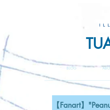
IL
TU
BLOG
ABO
【Fanart】"Peanut 