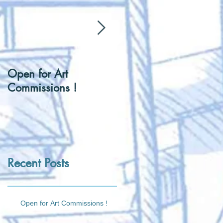
Open for Art
[Hentai] Can I be you
Commissions !
Tennis Ball ?
Recent Posts
Open for Art Commissions !