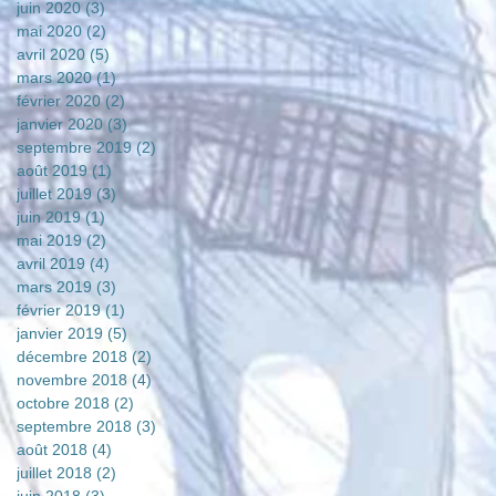
juin 2020
(3)
3 posts
mai 2020
(2)
2 posts
avril 2020
(5)
5 posts
mars 2020
(1)
1 post
février 2020
(2)
2 posts
janvier 2020
(3)
3 posts
septembre 2019
(2)
2 posts
août 2019
(1)
1 post
juillet 2019
(3)
3 posts
juin 2019
(1)
1 post
mai 2019
(2)
2 posts
avril 2019
(4)
4 posts
mars 2019
(3)
3 posts
février 2019
(1)
1 post
janvier 2019
(5)
5 posts
décembre 2018
(2)
2 posts
novembre 2018
(4)
4 posts
octobre 2018
(2)
2 posts
septembre 2018
(3)
3 posts
août 2018
(4)
4 posts
juillet 2018
(2)
2 posts
juin 2018
(3)
3 posts