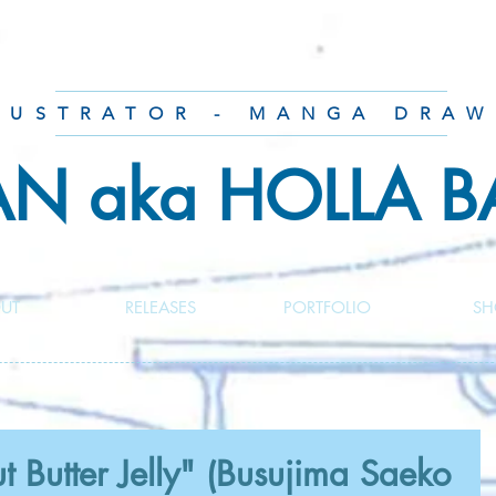
LUSTRATOR - MANGA DRAW
AN aka HOLLA 
UT
RELEASES
PORTFOLIO
SH
Butter Jelly" (Busujima Saeko