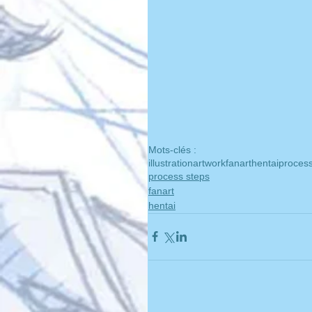
Mots-clés :
illustration
artwork
fanart
hentai
process
process steps
fanart
hentai