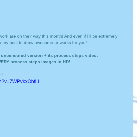
rk are on their way this month! And even if I'll be extremely 
do my best to draw awesome artworks for you!
e uncensored version + its process steps video. 
EVERY process steps images in HD!
e!
ch?v=7WPvkxOhfLI