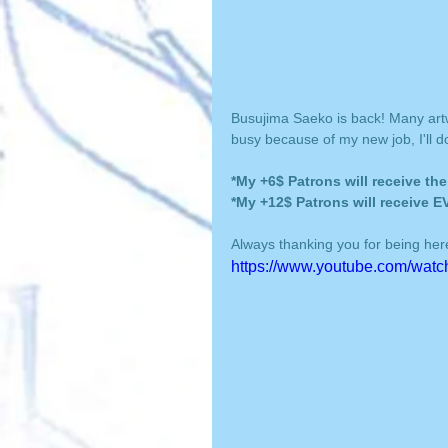
Busujima Saeko is back! Many artwo
busy because of my new job, I'll 
*My +6$ Patrons will receive th
*My +12$ Patrons will receive 
Always thanking you for being her
https://www.youtube.com/wat