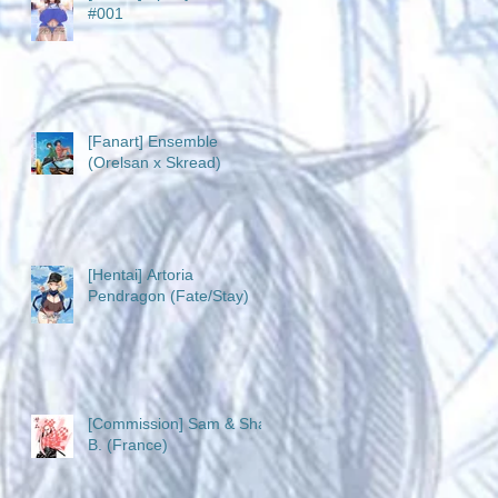
#001
[Fanart] Ensemble
(Orelsan x Skread)
[Hentai] Artoria
Pendragon (Fate/Stay)
[Commission] Sam & Sha
B. (France)