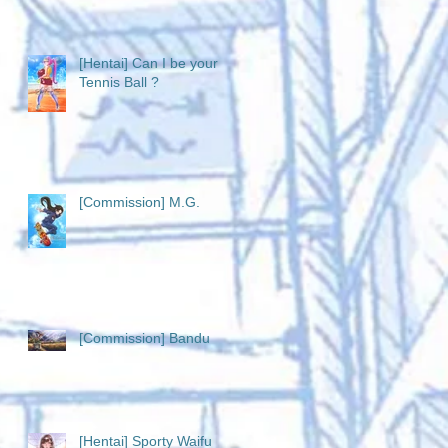
[Hentai] Can I be your
Tennis Ball ?
[Commission] M.G.
[Commission] Bandu
[Hentai] Sporty Waifu