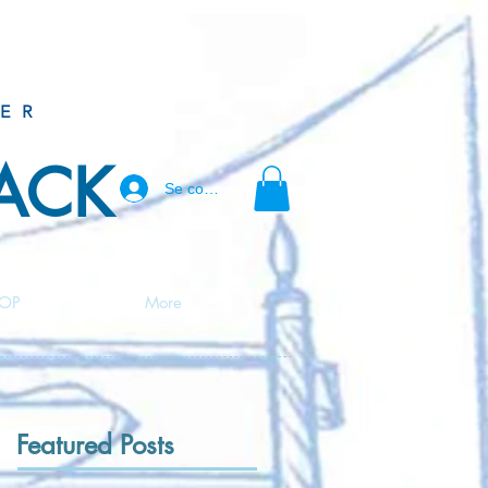
ER
BACK
Se connecter
OP
More
Featured Posts