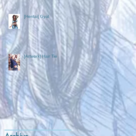
[Hentai] Gyal
[Artwork] Hair Tie