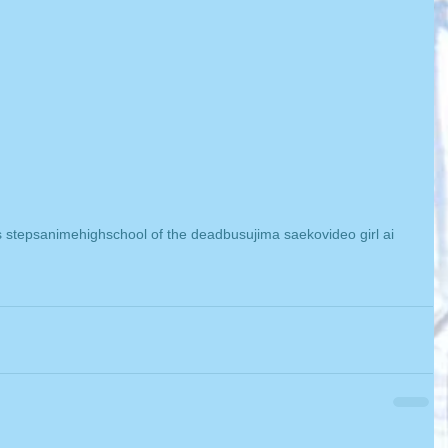
 steps
anime
highschool of the dead
busujima saeko
video girl ai