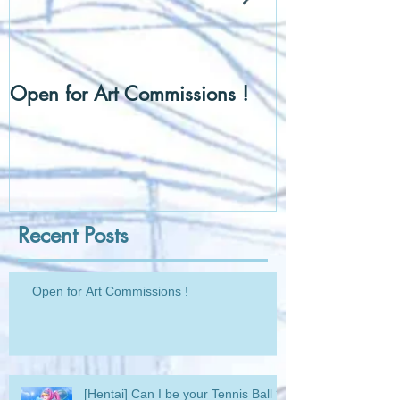
Open for Art Commissions !
[Hentai] Can I
Ball ?
Recent Posts
Open for Art Commissions !
[Hentai] Can I be your Tennis Ball ?