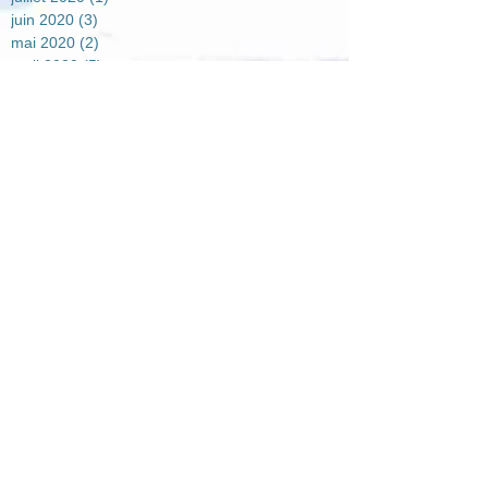
juin 2020
(3)
3 posts
mai 2020
(2)
2 posts
avril 2020
(5)
5 posts
mars 2020
(1)
1 post
février 2020
(2)
2 posts
janvier 2020
(3)
3 posts
septembre 2019
(2)
2 posts
août 2019
(1)
1 post
juillet 2019
(3)
3 posts
juin 2019
(1)
1 post
mai 2019
(2)
2 posts
avril 2019
(4)
4 posts
mars 2019
(3)
3 posts
février 2019
(1)
1 post
janvier 2019
(5)
5 posts
décembre 2018
(2)
2 posts
novembre 2018
(4)
4 posts
octobre 2018
(2)
2 posts
septembre 2018
(3)
3 posts
août 2018
(4)
4 posts
juillet 2018
(2)
2 posts