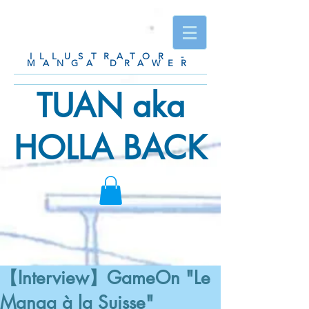
ILLUSTRATOR -
MANGA DRAWER
TUAN aka
HOLLA BACK
【Interview】GameOn "Le
Manga à la Suisse"