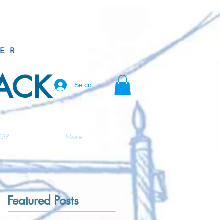
ER
BACK
Se connecter
OP
More
Featured Posts