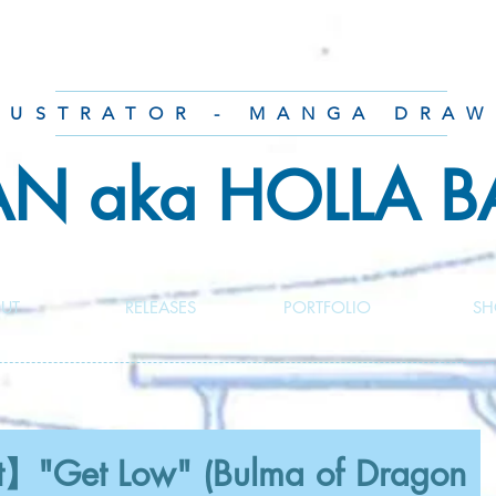
LUSTRATOR - MANGA DRAW
AN aka HOLLA 
UT
RELEASES
PORTFOLIO
SH
】"Get Low" (Bulma of Dragon