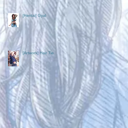
[Hentai] Gyal
[Artwork] Hair Tie