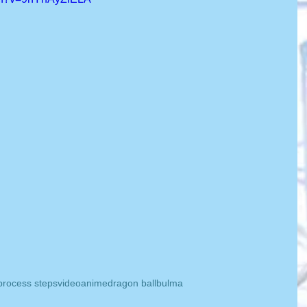
process steps
video
anime
dragon ball
bulma