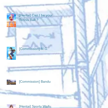
[Hentai] Can I be your
Tennis Ball ?
[Commission] M.G.
[Commission] Bandu
[Hentai] Sporty Waifu