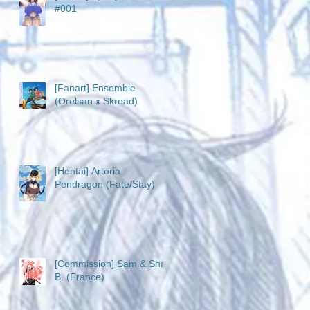
#001
[Fanart] Ensemble
(Orelsan x Skread)
[Hentai] Artoria
Pendragon (Fate/Stay)
[Commission] Sam & Sha
B. (France)