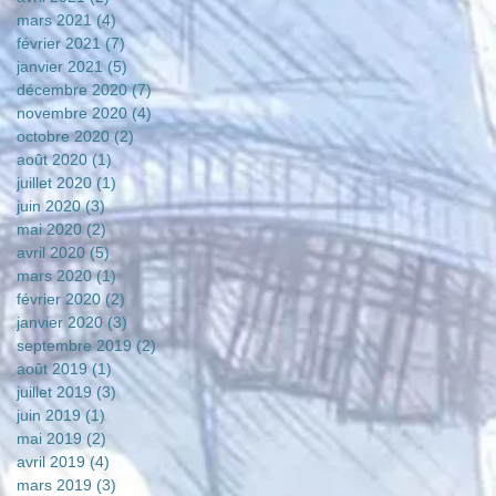
mars 2021
(4)
4 posts
février 2021
(7)
7 posts
janvier 2021
(5)
5 posts
décembre 2020
(7)
7 posts
novembre 2020
(4)
4 posts
octobre 2020
(2)
2 posts
août 2020
(1)
1 post
juillet 2020
(1)
1 post
juin 2020
(3)
3 posts
mai 2020
(2)
2 posts
avril 2020
(5)
5 posts
mars 2020
(1)
1 post
février 2020
(2)
2 posts
janvier 2020
(3)
3 posts
septembre 2019
(2)
2 posts
août 2019
(1)
1 post
juillet 2019
(3)
3 posts
juin 2019
(1)
1 post
mai 2019
(2)
2 posts
avril 2019
(4)
4 posts
mars 2019
(3)
3 posts