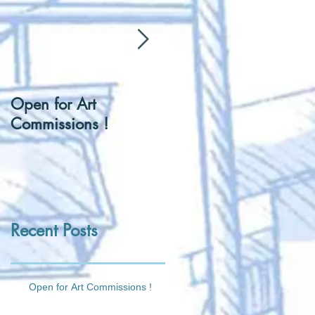
Open for Art
[Hentai] Can I be you
Commissions !
Tennis Ball ?
Recent Posts
Open for Art Commissions !