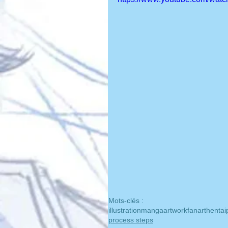
Mots-clés :
illustration
manga
artwork
fanart
hentai
process steps