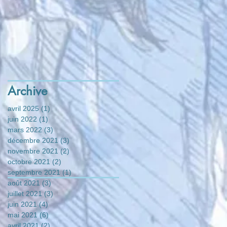
Archive
avril 2025
(1)
1 post
juin 2022
(1)
1 post
mars 2022
(3)
3 posts
décembre 2021
(3)
3 posts
novembre 2021
(2)
2 posts
octobre 2021
(2)
2 posts
septembre 2021
(1)
1 post
août 2021
(3)
3 posts
juillet 2021
(3)
3 posts
juin 2021
(4)
4 posts
mai 2021
(6)
6 posts
avril 2021
(2)
2 posts