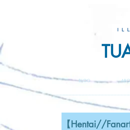
IL
TU
BLOG
ABO
【Hentai//Fanart