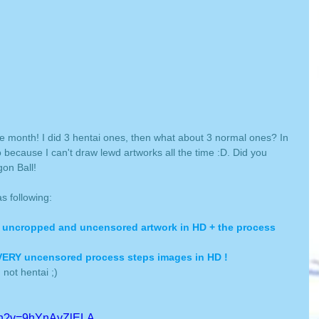
 the month! I did 3 hentai ones, then what about 3 normal ones? In 
o because I can't draw lewd artworks all the time :D. Did you 
on Ball!
s following:
he uncropped and uncensored artwork in HD + the process 
EVERY uncensored process steps images in HD ! 
not hentai ;)
tch?v=9hYnAyZlELA