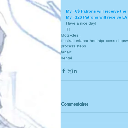
My +6$ Patrons will receive t
My +12$ Patrons will receive E
Have a nice day!
T!
Mots-clés :
illustration
fanart
hentai
process steps
v
process steps
fanart
hentai
Commentaires