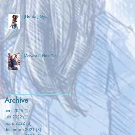
[Hentai] Gyal
[Artwork] Hair Tie
Archive
avril 2025
(1)
1 post
juin 2022
(1)
1 post
mars 2022
(3)
3 posts
décembre 2021
(3)
3 posts