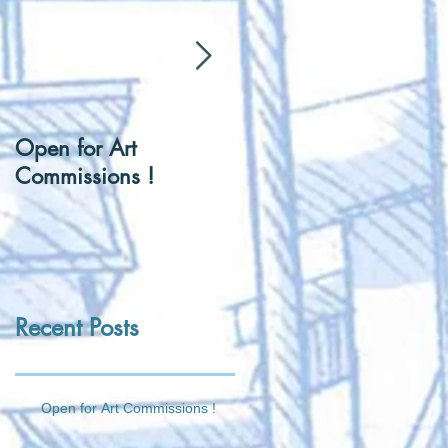
Open for Art
[Hentai] Can I be you
Commissions !
Tennis Ball ?
Recent Posts
Open for Art Commissions !