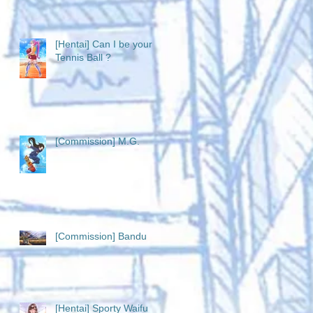
[Hentai] Can I be your
Tennis Ball ?
[Commission] M.G.
[Commission] Bandu
[Hentai] Sporty Waifu