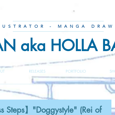
LUSTRATOR - MANGA DRAW
AN aka HOLLA 
UT
RELEASES
PORTFOLIO
SH
 Steps】"Doggystyle" (Rei of