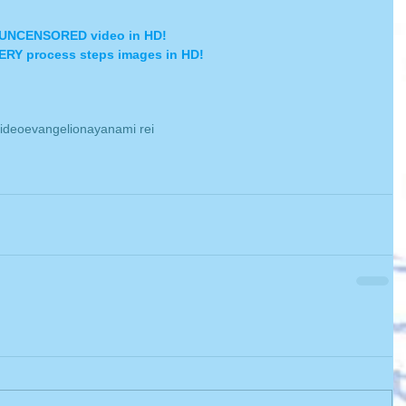
he UNCENSORED video in HD!
VERY process steps images in HD! 
ideo
evangelion
ayanami rei