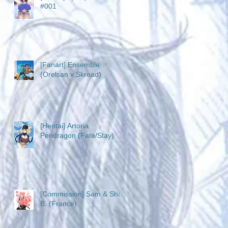
#001
[Fanart] Ensemble
(Orelsan x Skread)
[Hentai] Artoria
Pendragon (Fate/Stay)
[Commission] Sam & Sha
B. (France)