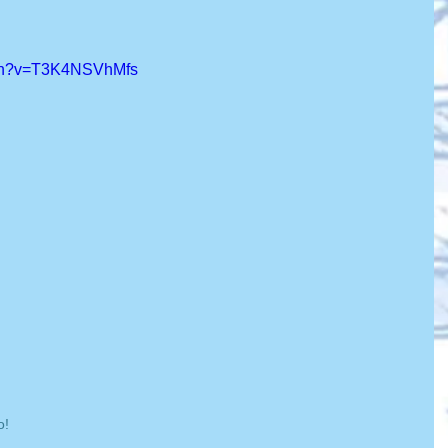
tch?v=T3K4NSVhMfs
o!