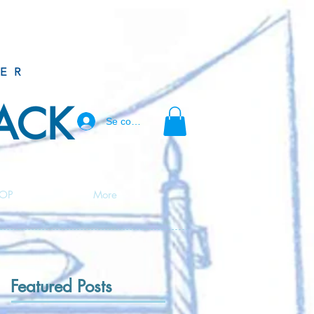
ER
BACK
Se connecter
OP
More
Featured Posts