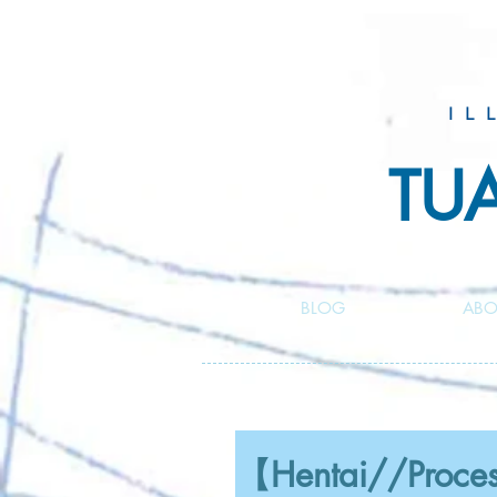
IL
TU
BLOG
ABO
【Hentai//Process