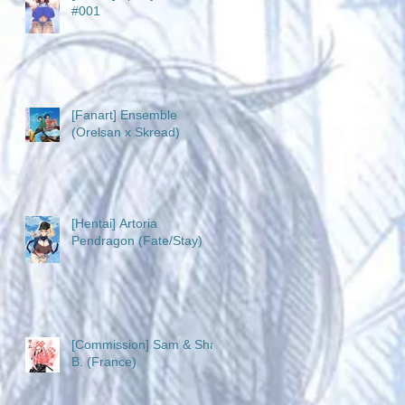
#001
[Fanart] Ensemble
(Orelsan x Skread)
[Hentai] Artoria
Pendragon (Fate/Stay)
[Commission] Sam & Sha
B. (France)