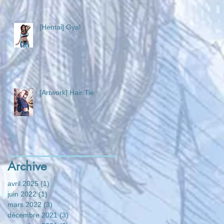
[Hentai] Gyal
[Artwork] Hair Tie
Archive
avril 2025
(1)
1 post
juin 2022
(1)
1 post
mars 2022
(3)
3 posts
décembre 2021
(3)
3 posts