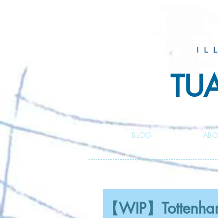
IL
TU
BLOG
ABO
【WIP】Tottenham 