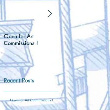
Open for Art
[Hentai] Can I be you
Commissions !
Tennis Ball ?
Recent Posts
Open for Art Commissions !