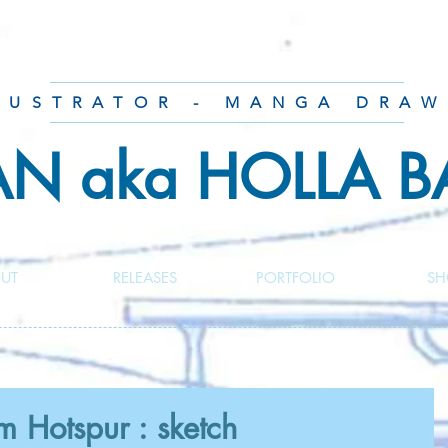
LUSTRATOR - MANGA DRAW
AN aka HOLLA 
UT
RELEASES
PORTFOLIO
SH
Hotspur : sketch