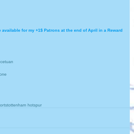
 available for my +1$ Patrons at the end of April in a Reward 
rcetuan
n
one
orts
tottenham hotspur