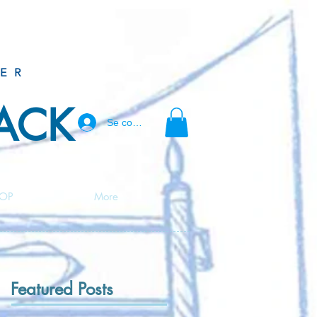
ER
BACK
Se connecter
OP
More
Featured Posts