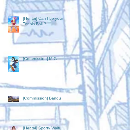
[Hentai] Can I be your
Tennis Ball ?
[Commission] M.G.
[Commission] Bandu
[Hentai] Sporty Waifu