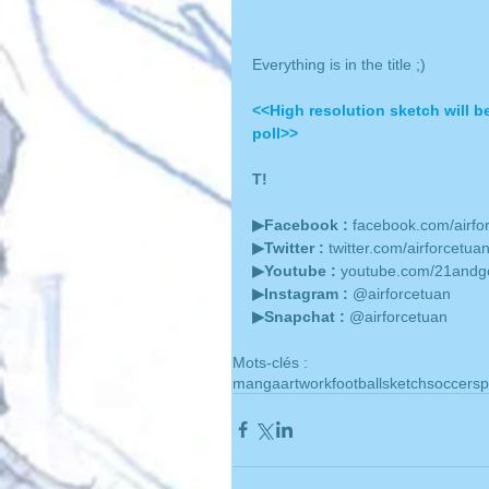
Everything is in the title ;)
<<High resolution sketch will be
poll>>
T!
▶Facebook :
 facebook.com/airfo
▶Twitter :
 twitter.com/airforcetua
▶Youtube :
 youtube.com/21andg
▶Instagram :
 @airforcetuan
▶Snapchat :
 @airforcetuan
Mots-clés :
manga
artwork
football
sketch
soccer
sp